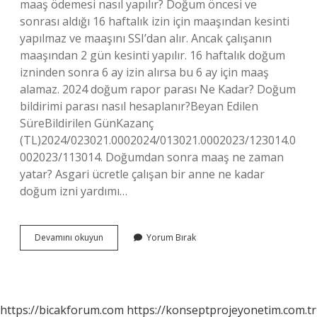
maaş ödemesi nasıl yapılır? Doğum öncesi ve
sonrası aldığı 16 haftalık izin için maaşından kesinti
yapılmaz ve maaşını SSI’dan alır. Ancak çalışanın
maaşından 2 gün kesinti yapılır. 16 haftalık doğum
izninden sonra 6 ay izin alırsa bu 6 ay için maaş
alamaz. 2024 doğum rapor parası Ne Kadar? Doğum
bildirimi parası nasıl hesaplanır?Beyan Edilen
SüreBildirilen GünKazanç
(TL)2024/023021.0002024/013021.0002023/123014.0
002023/113014. Doğumdan sonra maaş ne zaman
yatar? Asgari ücretle çalışan bir anne ne kadar
doğum izni yardımı…
Doğum
Devamını okuyun
Yorum Bırak
Izninde
Maaş
Nasıl
Ödenir
https://bicakforum.com
https://konseptprojeyonetim.com.tr