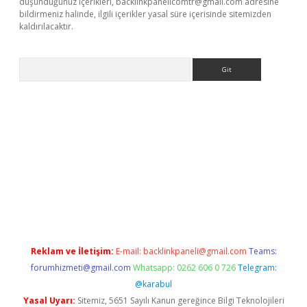
düşündüğünüz içerikleri,
backlinkpanelicomtr@gmail.com
adresine
bildirmeniz halinde, ilgili içerikler yasal süre içerisinde sitemizden
kaldırılacaktır.
Arama
w.betexper.xyz/
Reklam ve İletişim:
E-mail:
backlinkpaneli@gmail.com
Teams:
forumhizmeti@gmail.com
Whatsapp: 0262 606 0 726
Telegram:
@karabul
Yasal Uyarı:
Sitemiz, 5651 Sayılı Kanun gereğince Bilgi Teknolojileri