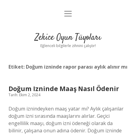
menüyü
Anasayfa
aç
Gizlilik Politikası
Zekice Oyun Tüyoları
Yasal Uyarı
Eğlenceli bilgilerle zihnini çalıştır!
Hakkımızda
Etiket:
Doğum izninde rapor parası aylık alınır mı
Doğum Izninde Maaş Nasıl Ödenir
Tarih: Ekim 2, 2024
Doğum iznindeyken maaş yatar mı? Aylık çalışanlar
doğum izni sırasında maaşlarını alırlar. Geçici
engellilik maaşı, doğum izni ödeneği olarak da
bilinir, çalışana onun adına ödenir. Doğum izninde