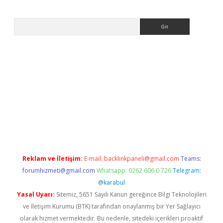
Arama
ww.betexper.xyz/
Reklam ve İletişim:
E-mail:
backlinkpaneli@gmail.com
Teams:
forumhizmeti@gmail.com
Whatsapp: 0262 606 0 726
Telegram:
@karabul
Yasal Uyarı:
Sitemiz, 5651 Sayılı Kanun gereğince Bilgi Teknolojileri
ve İletişim Kurumu (BTK) tarafından onaylanmış bir Yer Sağlayıcı
olarak hizmet vermektedir. Bu nedenle, sitedeki içerikleri proaktif