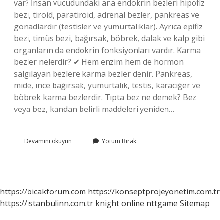
var? İnsan vücudundaki ana endokrin bezleri hipofiz
bezi, tiroid, paratiroid, adrenal bezler, pankreas ve
gonadlardır (testisler ve yumurtalıklar). Ayrıca epifiz
bezi, timüs bezi, bağırsak, böbrek, dalak ve kalp gibi
organların da endokrin fonksiyonları vardır. Karma
bezler nelerdir? ✔ Hem enzim hem de hormon
salgılayan bezlere karma bezler denir. Pankreas,
mide, ince bağırsak, yumurtalık, testis, karaciğer ve
böbrek karma bezlerdir. Tıpta bez ne demek? Bez
veya bez, kandan belirli maddeleri yeniden…
Bezler
Devamını okuyun
Yorum Bırak
Nelerdir
https://bicakforum.com
https://konseptprojeyonetim.com.tr
https://istanbulinn.com.tr
knight online
nttgame
Sitemap