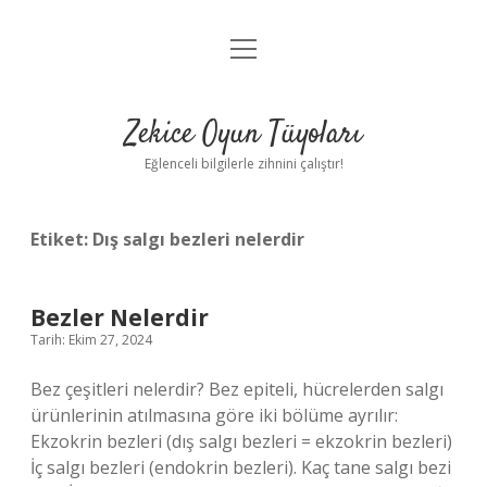
menüyü
Anasayfa
aç
Gizlilik Politikası
Zekice Oyun Tüyoları
Yasal Uyarı
Eğlenceli bilgilerle zihnini çalıştır!
Hakkımızda
Etiket:
Dış salgı bezleri nelerdir
Bezler Nelerdir
Tarih: Ekim 27, 2024
Bez çeşitleri nelerdir? Bez epiteli, hücrelerden salgı
ürünlerinin atılmasına göre iki bölüme ayrılır:
Ekzokrin bezleri (dış salgı bezleri = ekzokrin bezleri)
İç salgı bezleri (endokrin bezleri). Kaç tane salgı bezi