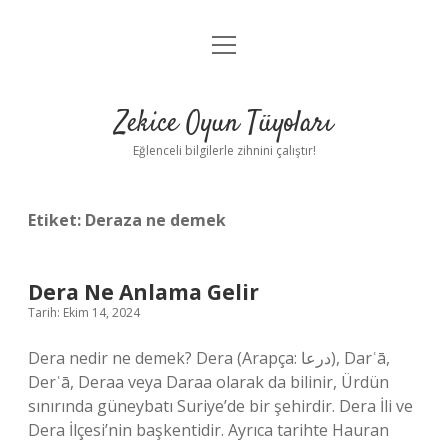
menüyü
Anasayfa
aç
Gizlilik Politikası
Zekice Oyun Tüyoları
Yasal Uyarı
Eğlenceli bilgilerle zihnini çalıştır!
Hakkımızda
Etiket:
Deraza ne demek
Dera Ne Anlama Gelir
Tarih: Ekim 14, 2024
Dera nedir ne demek? Dera (Arapça: درعا‎), Darʿā,
Derʿā, Deraa veya Daraa olarak da bilinir, Ürdün
sınırında güneybatı Suriye’de bir şehirdir. Dera İli ve
Dera İlçesi’nin başkentidir. Ayrıca tarihte Hauran