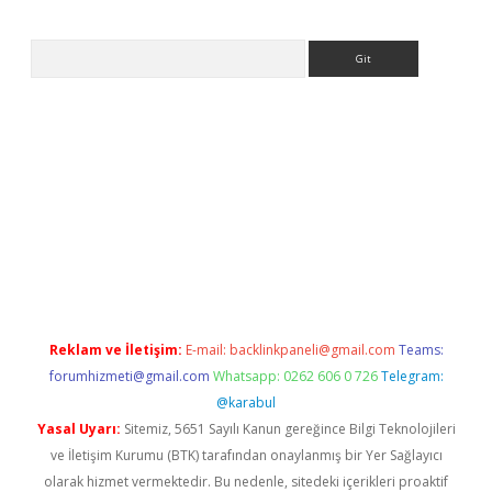
Arama
w.betexper.xyz/
Reklam ve İletişim:
E-mail:
backlinkpaneli@gmail.com
Teams:
forumhizmeti@gmail.com
Whatsapp: 0262 606 0 726
Telegram:
@karabul
Yasal Uyarı:
Sitemiz, 5651 Sayılı Kanun gereğince Bilgi Teknolojileri
ve İletişim Kurumu (BTK) tarafından onaylanmış bir Yer Sağlayıcı
olarak hizmet vermektedir. Bu nedenle, sitedeki içerikleri proaktif