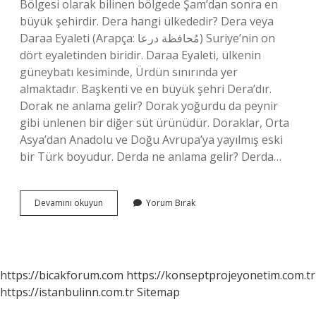
Bölgesi olarak bilinen bölgede Şam’dan sonra en
büyük şehirdir. Dera hangi ülkededir? Dera veya
Daraa Eyaleti (Arapça: مُحافظة درعا) Suriye’nin on
dört eyaletinden biridir. Daraa Eyaleti, ülkenin
güneybatı kesiminde, Ürdün sınırında yer
almaktadır. Başkenti ve en büyük şehri Dera’dır.
Dorak ne anlama gelir? Dorak yoğurdu da peynir
gibi ünlenen bir diğer süt ürünüdür. Doraklar, Orta
Asya’dan Anadolu ve Doğu Avrupa’ya yayılmış eski
bir Türk boyudur. Derda ne anlama gelir? Derda…
Dera
Devamını okuyun
Yorum Bırak
Ne
Anlama
Gelir
https://bicakforum.com
https://konseptprojeyonetim.com.tr
https://istanbulinn.com.tr
Sitemap