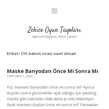
menüyü
Anasayfa
aç
Gizlilik Politikası
Zekice Oyun Tüyoları
Yasal Uyarı
Eğlenceli bilgilerle zihnini çalıştır!
Hakkımızda
Etiket:
Cilt bakım sırası nasıl olmalı
Maske Banyodan Önce Mi Sonra Mı
Tarih: Ekim 1, 2024
Yüz maskesi banyodan önce mi sonra mı? Ayrıca
duştan sonra gözenekler açık olduğu için peeling,
maske gibi bakımlar cilde daha iyi etki edebiliyor.
Ayak maskesi duştan önce mi sonra mı? Yatmadan