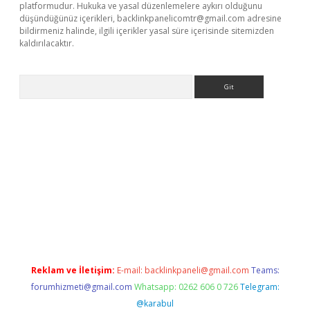
platformudur. Hukuka ve yasal düzenlemelere aykırı olduğunu
düşündüğünüz içerikleri,
backlinkpanelicomtr@gmail.com
adresine
bildirmeniz halinde, ilgili içerikler yasal süre içerisinde sitemizden
kaldırılacaktır.
Arama
ww.betexper.xyz/
Reklam ve İletişim:
E-mail:
backlinkpaneli@gmail.com
Teams:
forumhizmeti@gmail.com
Whatsapp: 0262 606 0 726
Telegram:
@karabul