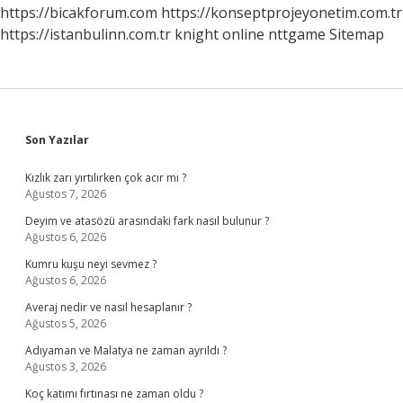
https://bicakforum.com
https://konseptprojeyonetim.com.tr
https://istanbulinn.com.tr
knight online
nttgame
Sitemap
Sidebar
Son Yazılar
Kızlık zarı yırtılırken çok acır mı ?
Ağustos 7, 2026
Deyim ve atasözü arasındaki fark nasıl bulunur ?
Ağustos 6, 2026
Kumru kuşu neyi sevmez ?
Ağustos 6, 2026
Averaj nedir ve nasıl hesaplanır ?
Ağustos 5, 2026
Adıyaman ve Malatya ne zaman ayrıldı ?
Ağustos 3, 2026
Koç katımı fırtınası ne zaman oldu ?