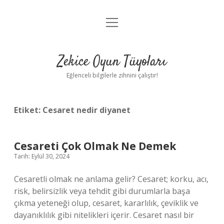
menüyü
Anasayfa
aç
Gizlilik Politikası
Zekice Oyun Tüyoları
Yasal Uyarı
Eğlenceli bilgilerle zihnini çalıştır!
Hakkımızda
Etiket:
Cesaret nedir diyanet
Cesareti Çok Olmak Ne Demek
Tarih: Eylül 30, 2024
Cesaretli olmak ne anlama gelir? Cesaret; korku, acı,
risk, belirsizlik veya tehdit gibi durumlarla başa
çıkma yeteneği olup, cesaret, kararlılık, çeviklik ve
dayanıklılık gibi nitelikleri içerir. Cesaret nasıl bir