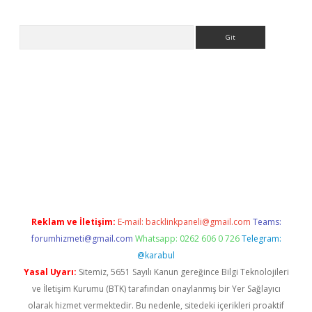
Arama
ww.betexper.xyz/
Reklam ve İletişim:
E-mail:
backlinkpaneli@gmail.com
Teams:
forumhizmeti@gmail.com
Whatsapp: 0262 606 0 726
Telegram:
@karabul
Yasal Uyarı:
Sitemiz, 5651 Sayılı Kanun gereğince Bilgi Teknolojileri
ve İletişim Kurumu (BTK) tarafından onaylanmış bir Yer Sağlayıcı
olarak hizmet vermektedir. Bu nedenle, sitedeki içerikleri proaktif