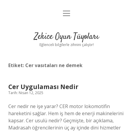
menüyü
Anasayfa
aç
Gizlilik Politikası
Zekice Oyun Tüyoları
Yasal Uyarı
Eğlenceli bilgilerle zihnini çalıştır!
Hakkımızda
Etiket:
Cer vasıtaları ne demek
Cer Uygulaması Nedir
Tarih: Nisan 12, 2025
Cer nedir ne işe yarar? CER motor lokomotifin
hareketini sağlar. Hem iş hem de enerji makinelerini
kapsar. Cer usulü nedir? Geçmişte, bir açıklama,
Madrasah öğrencilerinin üç ay içinde dini hizmetler