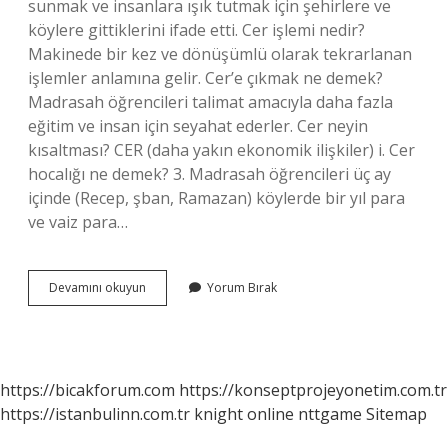
sunmak ve insanlara ışık tutmak için şehirlere ve
köylere gittiklerini ifade etti. Cer işlemi nedir?
Makinede bir kez ve dönüşümlü olarak tekrarlanan
işlemler anlamına gelir. Cer’e çıkmak ne demek?
Madrasah öğrencileri talimat amacıyla daha fazla
eğitim ve insan için seyahat ederler. Cer neyin
kısaltması? CER (daha yakın ekonomik ilişkiler) i. Cer
hocalığı ne demek? 3. Madrasah öğrencileri üç ay
içinde (Recep, şban, Ramazan) köylerde bir yıl para
ve vaiz para…
Cer
Devamını okuyun
Yorum Bırak
Uygulaması
Nedir
https://bicakforum.com
https://konseptprojeyonetim.com.tr
https://istanbulinn.com.tr
knight online
nttgame
Sitemap