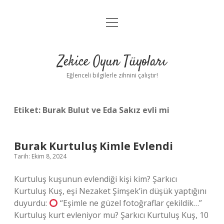
menüyü
Anasayfa
aç
Gizlilik Politikası
Zekice Oyun Tüyoları
Yasal Uyarı
Eğlenceli bilgilerle zihnini çalıştır!
Hakkımızda
Etiket:
Burak Bulut ve Eda Sakız evli mi
Burak Kurtuluş Kimle Evlendi
Tarih: Ekim 8, 2024
Kurtuluş kuşunun evlendiği kişi kim? Şarkıcı
Kurtuluş Kuş, eşi Nezaket Şimşek’in düşük yaptığını
duyurdu:
“Eşimle ne güzel fotoğraflar çekildik…”
Kurtuluş kurt evleniyor mu? Şarkıcı Kurtuluş Kuş, 10