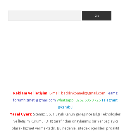
Arama
ww.betexper.xyz/
Reklam ve İletişim:
E-mail:
backlinkpaneli@gmail.com
Teams:
forumhizmeti@gmail.com
Whatsapp: 0262 606 0 726
Telegram:
@karabul
Yasal Uyarı:
Sitemiz, 5651 Sayılı Kanun gereğince Bilgi Teknolojileri
ve İletişim Kurumu (BTK) tarafından onaylanmış bir Yer Sağlayıcı
olarak hizmet vermektedir. Bu nedenle, sitedeki içerikleri proaktif