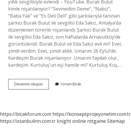
yıllık sevgilisiyle evlendi – YouTube. Burak Bulut
kimle nişanlanıyor? “Sevmedim Deme”, “Nabız”,
“Baba Yak” ve “Es Deli Deli” gibi şarkılarıyla tanınan
şarkıcı Burak Bulut ile sevgilisi Eda Sakız, Antalya’da
düzenlenen törenle nişanlandı. Şarkıcı Burak Bulut
ile sevgilisi Eda Sakız, son haftalarda Arnavutköy’de
görüntülendi. Burak Bulut ve Eda Sakız evli mi? Evet,
şimdi verdim. Evet, şimdi aldık. Umarım 26 Eylül’de.
Kardeşim Burak nişanlanıyor. Umarım faydalı olur,
kardeşim. Kurtuluş’un eşi hamile mi? Kurtuluş Kuş,…
Burak
Devamını okuyun
Yorum Bırak
Kurtuluş
Kimle
Evlendi
https://bicakforum.com
https://konseptprojeyonetim.com.tr
https://istanbulinn.com.tr
knight online
nttgame
Sitemap