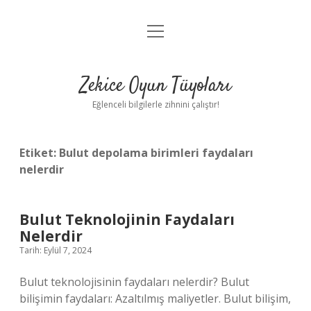
menüyü
Anasayfa
aç
Gizlilik Politikası
Zekice Oyun Tüyoları
Yasal Uyarı
Eğlenceli bilgilerle zihnini çalıştır!
Hakkımızda
Etiket:
Bulut depolama birimleri faydaları
nelerdir
Bulut Teknolojinin Faydaları
Nelerdir
Tarih: Eylül 7, 2024
Bulut teknolojisinin faydaları nelerdir? Bulut
bilişimin faydaları: Azaltılmış maliyetler. Bulut bilişim,