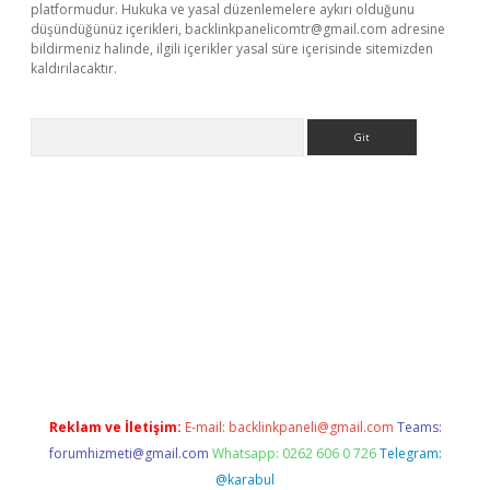
platformudur. Hukuka ve yasal düzenlemelere aykırı olduğunu
düşündüğünüz içerikleri,
backlinkpanelicomtr@gmail.com
adresine
bildirmeniz halinde, ilgili içerikler yasal süre içerisinde sitemizden
kaldırılacaktır.
Arama
w.betexper.xyz/
Reklam ve İletişim:
E-mail:
backlinkpaneli@gmail.com
Teams:
forumhizmeti@gmail.com
Whatsapp: 0262 606 0 726
Telegram:
@karabul