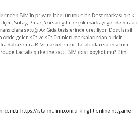
lerinden BİM’in private label ürünü olan Dost markası artık
 İçim, Sütaş, Pınar, Yorsan gibi birçok markayı geride bıraktı
nsızlara sattığı Ak Gıda tesislerinde üretiliyor. Dost İsrail
in önde gelen süt ve süt ürünleri markalarından biridir.
a daha sonra BİM market zinciri tarafından satın alındı.
Groupe Lactalis şirketine sattı. BİM dost boykot mu? Bim
m.com.tr
https://istanbulinn.com.tr
knight online
nttgame