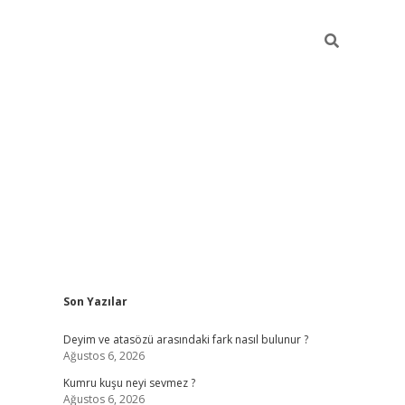
Sidebar
Son Yazılar
online/
vdcasino sitesi
grandoperabet giriş
https://www.betexp
Deyim ve atasözü arasındaki fark nasıl bulunur ?
Ağustos 6, 2026
Kumru kuşu neyi sevmez ?
Ağustos 6, 2026