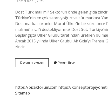
Tarih: Nisan 13, 2025
Dost Türk malı mı? Sektörün önde gelen gıda zincir
Türkiye’nin en çok satan yoğurt ve süt markası. Yani
Dost markalı ürünler Murat Ülker’in bir süre önce Fra
malı mı? İsrail’i destekliyor mu? Dost Süt, Türkiye’n
Başlangıçta Ülker Grubu tarafından üretilen bu mark
Ancak 2015 yılında Ülker Grubu, Ak Gıda’yı Fransız 
zincir…
Dost
Devamını okuyun
Yorum Bırak
Markası
Kime
Satıldı
https://bicakforum.com
https://konseptprojeyoneti
Sitemap