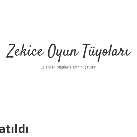
Zekice Oyun Tüyoları
Eğlenceli bilgilerle zihnini çalıştır!
https://ilbet.
tıldı