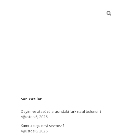
Sidebar
Son Yazılar
online/
vdcasino sitesi
grandoperabet giriş
https://www.betexp
Deyim ve atasözü arasındaki fark nasıl bulunur ?
Ağustos 6, 2026
Kumru kuşu neyi sevmez ?
Ağustos 6, 2026