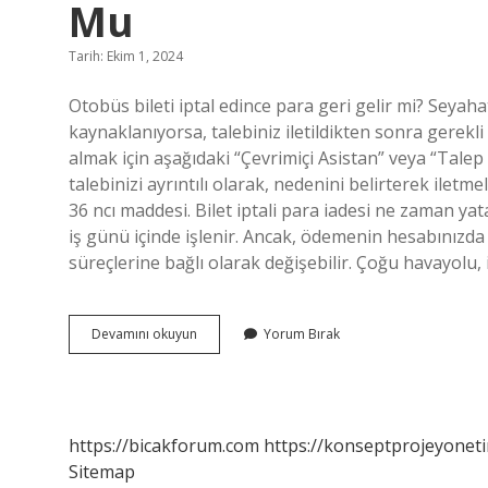
Mu
Tarih: Ekim 1, 2024
Otobüs bileti iptal edince para geri gelir mi? Seyah
kaynaklanıyorsa, talebiniz iletildikten sonra gerekli 
almak için aşağıdaki “Çevrimiçi Asistan” veya “Tale
talebinizi ayrıntılı olarak, nedenini belirterek iletme
36 ncı maddesi. Bilet iptali para iadesi ne zaman ya
iş günü içinde işlenir. Ancak, ödemenin hesabınızda
süreçlerine bağlı olarak değişebilir. Çoğu havayolu,
Otobüs
Devamını okuyun
Yorum Bırak
Bileti
Iptal
Edilirse
Para
Iadesi
https://bicakforum.com
https://konseptprojeyoneti
Olur
Sitemap
Mu