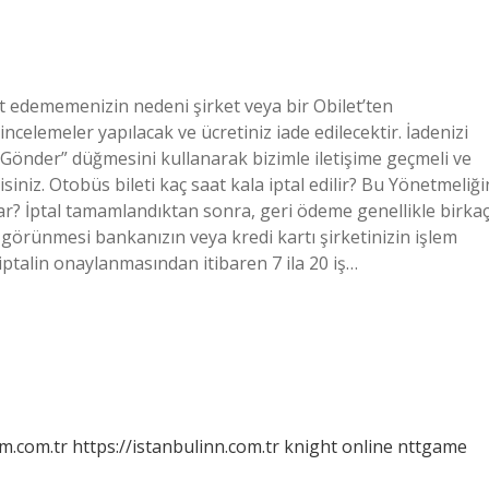
at edememenizin nedeni şirket veya bir Obilet’ten
incelemeler yapılacak ve ücretiniz iade edilecektir. İadenizi
p Gönder” düğmesini kullanarak bizimle iletişime geçmeli ve
lisiniz. Otobüs bileti kaç saat kala iptal edilir? Bu Yönetmeliği
tar? İptal tamamlandıktan sonra, geri ödeme genellikle birka
 görünmesi bankanızın veya kredi kartı şirketinizin işlem
 iptalin onaylanmasından itibaren 7 ila 20 iş…
m.com.tr
https://istanbulinn.com.tr
knight online
nttgame