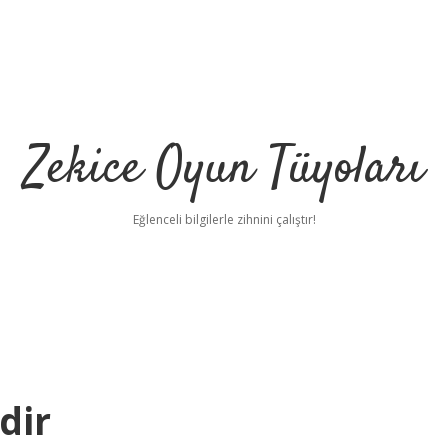
Zekice Oyun Tüyoları
Eğlenceli bilgilerle zihnini çalıştır!
https://ilbet.
dir