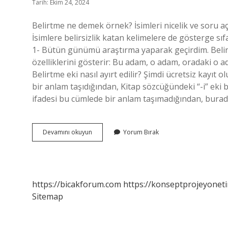
Tarih: Ekim 24, 2024
Belirtme ne demek örnek? İsimleri nicelik ve soru aç
İsimlere belirsizlik katan kelimelere de gösterge sıf
1- Bütün günümü araştırma yaparak geçirdim. Belirtm
özelliklerini gösterir: Bu adam, o adam, oradaki o 
Belirtme eki nasıl ayırt edilir? Şimdi ücretsiz kayıt
bir anlam taşıdığından, Kitap sözcüğündeki “-i” eki bi
ifadesi bu cümlede bir anlam taşımadığından, burada
Belirtme
Devamını okuyun
Yorum Bırak
Cümlesi
Nedir
https://bicakforum.com
https://konseptprojeyoneti
Sitemap