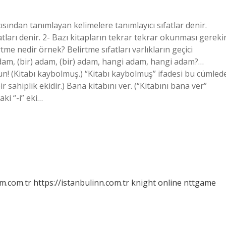
ısından tanımlayan kelimelere tanımlayıcı sıfatlar denir.
atları denir. 2- Bazı kitapların tekrar tekrar okunması gerekir
e nedir örnek? Belirtme sıfatları varlıkların geçici
adam, (bir) adam, (bir) adam, hangi adam, hangi adam?…
 olun! (Kitabı kaybolmuş.) “Kitabı kaybolmuş” ifadesi bu cümled
r sahiplik ekidir.) Bana kitabını ver. (“Kitabını bana ver”
ki “-i” eki…
m.com.tr
https://istanbulinn.com.tr
knight online
nttgame