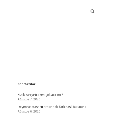
Sidebar
Son Yazılar
online/
vdcasino sitesi
grandoperabet giriş
https://www.betexp
Kızlık zarı yırtılırken çok acır mı ?
Ağustos 7, 2026
Deyim ve atasözü arasındaki fark nasıl bulunur ?
Ağustos 6, 2026