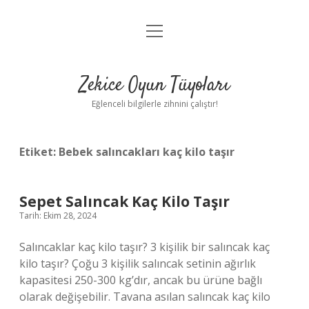
menüyü
Anasayfa
aç
Gizlilik Politikası
Zekice Oyun Tüyoları
Yasal Uyarı
Eğlenceli bilgilerle zihnini çalıştır!
Hakkımızda
Etiket:
Bebek salıncakları kaç kilo taşır
Sepet Salıncak Kaç Kilo Taşır
Tarih: Ekim 28, 2024
Salıncaklar kaç kilo taşır? 3 kişilik bir salıncak kaç
kilo taşır? Çoğu 3 kişilik salıncak setinin ağırlık
kapasitesi 250-300 kg’dır, ancak bu ürüne bağlı
olarak değişebilir. Tavana asılan salıncak kaç kilo