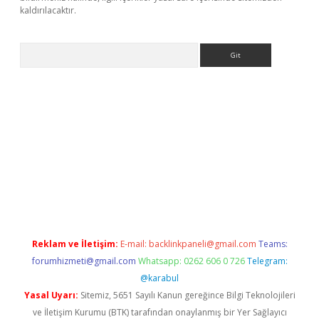
kaldırılacaktır.
Arama
w.betexper.xyz/
Reklam ve İletişim:
E-mail:
backlinkpaneli@gmail.com
Teams:
forumhizmeti@gmail.com
Whatsapp: 0262 606 0 726
Telegram:
@karabul
Yasal Uyarı:
Sitemiz, 5651 Sayılı Kanun gereğince Bilgi Teknolojileri
ve İletişim Kurumu (BTK) tarafından onaylanmış bir Yer Sağlayıcı