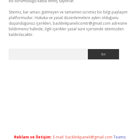
bu sorumluluğu kabul etmiş sayılırlar.
Sitemiz, kar amacı gütmeyen ve tamamen ücretsiz bir bilgi paylaşım
platformudur. Hukuka ve yasal düzenlemelere aykırı olduğunu
düşündüğünüz içerikleri,
backlinkpanelicomtr@gmail.com
adresine
bildirmeniz halinde, ilgili içerikler yasal süre içerisinde sitemizden
kaldırılacaktır.
Arama
ww.betexper.xyz/
Reklam ve İletişim:
E-mail:
backlinkpaneli@gmail.com
Teams: