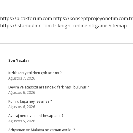
Zaman
Yatacak
2024
https://bicakforum.com
https://konseptprojeyonetim.com.tr
https://istanbulinn.com.tr
knight online
nttgame
Sitemap
Sidebar
Son Yazılar
Kızlık zarı yırtılırken çok acır mı ?
Ağustos 7, 2026
Deyim ve atasözü arasındaki fark nasıl bulunur ?
Ağustos 6, 2026
Kumru kuşu neyi sevmez ?
Ağustos 6, 2026
Averaj nedir ve nasıl hesaplanır ?
Ağustos 5, 2026
Adıyaman ve Malatya ne zaman ayrıldı ?