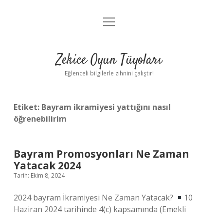
menüyü
Anasayfa
aç
Gizlilik Politikası
Zekice Oyun Tüyoları
Yasal Uyarı
Eğlenceli bilgilerle zihnini çalıştır!
Hakkımızda
Etiket:
Bayram ikramiyesi yattığını nasıl
öğrenebilirim
Bayram Promosyonları Ne Zaman
Yatacak 2024
Tarih: Ekim 8, 2024
2024 bayram İkramiyesi Ne Zaman Yatacak?
10
Haziran 2024 tarihinde 4(c) kapsamında (Emekli