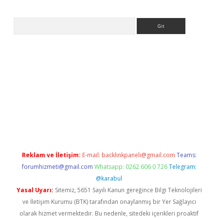
Arama
ww.betexper.xyz/
Reklam ve İletişim:
E-mail:
backlinkpaneli@gmail.com
Teams:
forumhizmeti@gmail.com
Whatsapp: 0262 606 0 726
Telegram:
@karabul
Yasal Uyarı:
Sitemiz, 5651 Sayılı Kanun gereğince Bilgi Teknolojileri
ve İletişim Kurumu (BTK) tarafından onaylanmış bir Yer Sağlayıcı
olarak hizmet vermektedir. Bu nedenle, sitedeki içerikleri proaktif