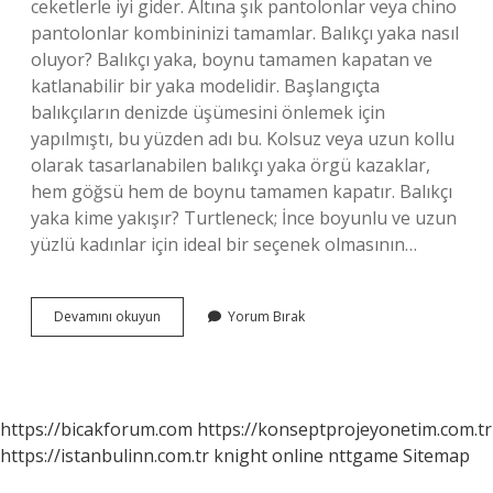
ceketlerle iyi gider. Altına şık pantolonlar veya chino
pantolonlar kombininizi tamamlar. Balıkçı yaka nasıl
oluyor? Balıkçı yaka, boynu tamamen kapatan ve
katlanabilir bir yaka modelidir. Başlangıçta
balıkçıların denizde üşümesini önlemek için
yapılmıştı, bu yüzden adı bu. Kolsuz veya uzun kollu
olarak tasarlanabilen balıkçı yaka örgü kazaklar,
hem göğsü hem de boynu tamamen kapatır. Balıkçı
yaka kime yakışır? Turtleneck; İnce boyunlu ve uzun
yüzlü kadınlar için ideal bir seçenek olmasının…
Balıkçı
Devamını okuyun
Yorum Bırak
Yaka
Kazak
Nasıl
Oluyor
https://bicakforum.com
https://konseptprojeyonetim.com.tr
https://istanbulinn.com.tr
knight online
nttgame
Sitemap