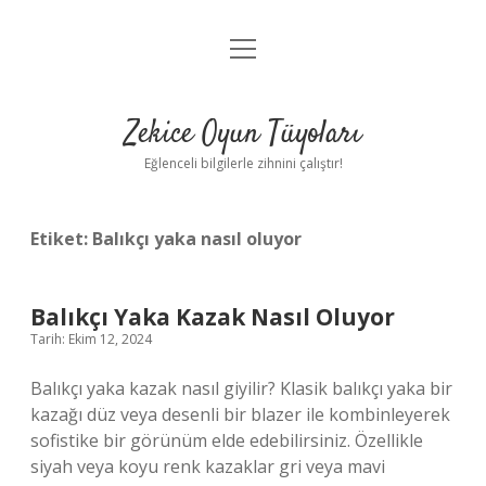
menüyü
Anasayfa
aç
Gizlilik Politikası
Zekice Oyun Tüyoları
Yasal Uyarı
Eğlenceli bilgilerle zihnini çalıştır!
Hakkımızda
Etiket:
Balıkçı yaka nasıl oluyor
Balıkçı Yaka Kazak Nasıl Oluyor
Tarih: Ekim 12, 2024
Balıkçı yaka kazak nasıl giyilir? Klasik balıkçı yaka bir
kazağı düz veya desenli bir blazer ile kombinleyerek
sofistike bir görünüm elde edebilirsiniz. Özellikle
siyah veya koyu renk kazaklar gri veya mavi