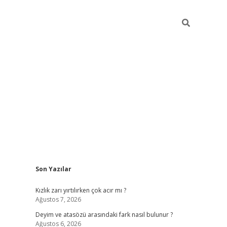
Sidebar
Son Yazılar
online/
vdcasino sitesi
grandoperabet giriş
https://www.betexp
Kızlık zarı yırtılırken çok acır mı ?
Ağustos 7, 2026
Deyim ve atasözü arasındaki fark nasıl bulunur ?
Ağustos 6, 2026