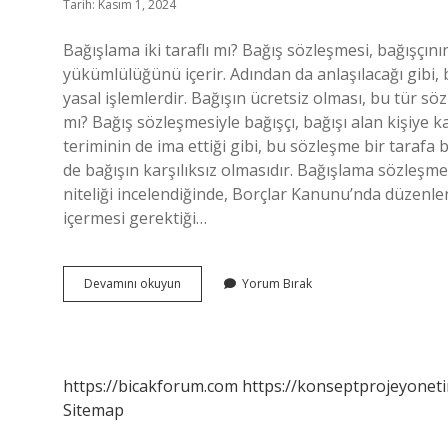
Tarih: Kasım 1, 2024
Bağışlama iki taraflı mı? Bağış sözleşmesi, bağışç
yükümlülüğünü içerir. Adından da anlaşılacağı gibi,
yasal işlemlerdir. Bağışın ücretsiz olması, bu tür söz
mı? Bağış sözleşmesiyle bağışçı, bağışı alan kişiye k
teriminin de ima ettiği gibi, bu sözleşme bir tarafa 
de bağışın karşılıksız olmasıdır. Bağışlama sözleş
niteliği incelendiğinde, Borçlar Kanunu’nda düzenlen
içermesi gerektiği…
Bağış
Devamını okuyun
Yorum Bırak
Tek
Taraflı
Hukuki
Işlem
Mi
https://bicakforum.com
https://konseptprojeyoneti
Sitemap