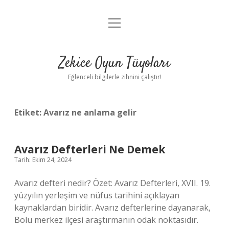
menüyü
Anasayfa
aç
Gizlilik Politikası
Zekice Oyun Tüyoları
Yasal Uyarı
Eğlenceli bilgilerle zihnini çalıştır!
Hakkımızda
Etiket:
Avarız ne anlama gelir
Avarız Defterleri Ne Demek
Tarih: Ekim 24, 2024
Avarız defteri nedir? Özet: Avarız Defterleri, XVII. 19.
yüzyılın yerleşim ve nüfus tarihini açıklayan
kaynaklardan biridir. Avarız defterlerine dayanarak,
Bolu merkez ilçesi araştırmanın odak noktasıdır.