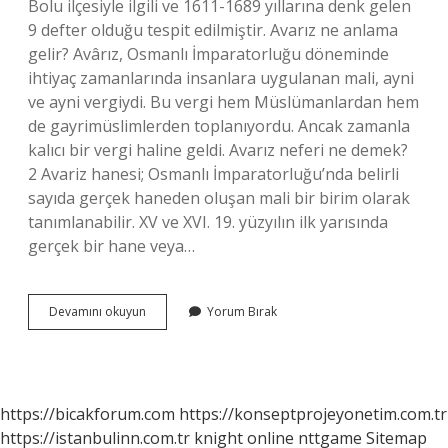
Bolu ilçesiyle ilgili ve 1611-1689 yıllarına denk gelen
9 defter olduğu tespit edilmiştir. Avarız ne anlama
gelir? Avârız, Osmanlı İmparatorluğu döneminde
ihtiyaç zamanlarında insanlara uygulanan mali, ayni
ve ayni vergiydi. Bu vergi hem Müslümanlardan hem
de gayrimüslimlerden toplanıyordu. Ancak zamanla
kalıcı bir vergi haline geldi. Avarız neferi ne demek?
2 Avariz hanesi; Osmanlı İmparatorluğu’nda belirli
sayıda gerçek haneden oluşan mali bir birim olarak
tanımlanabilir. XV ve XVI. 19. yüzyılın ilk yarısında
gerçek bir hane veya…
Avarız
Devamını okuyun
Yorum Bırak
Defterleri
Ne
Demek
https://bicakforum.com
https://konseptprojeyonetim.com.tr
https://istanbulinn.com.tr
knight online
nttgame
Sitemap