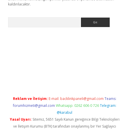
kaldırılacaktır.
Arama
ww.betexper.xyz/
Reklam ve İletişim:
E-mail:
backlinkpaneli@gmail.com
Teams:
forumhizmeti@gmail.com
Whatsapp: 0262 606 0 726
Telegram:
@karabul
Yasal Uyarı:
Sitemiz, 5651 Sayılı Kanun gereğince Bilgi Teknolojileri
ve İletişim Kurumu (BTK) tarafından onaylanmış bir Yer Sağlayıcı