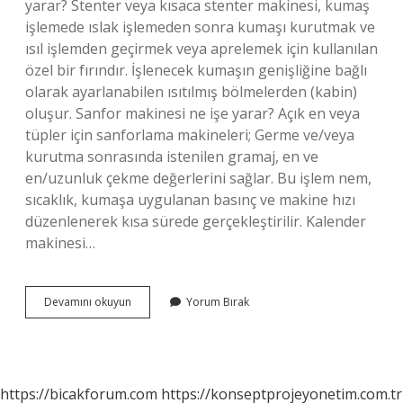
yarar? Stenter veya kısaca stenter makinesi, kumaş
işlemede ıslak işlemeden sonra kumaşı kurutmak ve
ısıl işlemden geçirmek veya aprelemek için kullanılan
özel bir fırındır. İşlenecek kumaşın genişliğine bağlı
olarak ayarlanabilen ısıtılmış bölmelerden (kabin)
oluşur. Sanfor makinesi ne işe yarar? Açık en veya
tüpler için sanforlama makineleri; Germe ve/veya
kurutma sonrasında istenilen gramaj, en ve
en/uzunluk çekme değerlerini sağlar. Bu işlem nem,
sıcaklık, kumaşa uygulanan basınç ve makine hızı
düzenlenerek kısa sürede gerçekleştirilir. Kalender
makinesi…
Kumaş
Devamını okuyun
Yorum Bırak
Makinesi
Ne
Işe
Yarar
https://bicakforum.com
https://konseptprojeyonetim.com.tr