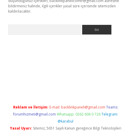
düşündüğünüz içerikleri,
backlinkpanelicomtr@gmail.com
adresine
bildirmeniz halinde, ilgili içerikler yasal süre içerisinde sitemizden
kaldırılacaktır.
Arama
w.betexper.xyz/
Reklam ve İletişim:
E-mail:
backlinkpaneli@gmail.com
Teams:
forumhizmeti@gmail.com
Whatsapp: 0262 606 0 726
Telegram:
@karabul
Yasal Uyarı:
Sitemiz, 5651 Sayılı Kanun gereğince Bilgi Teknolojileri