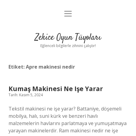
menüyü
Anasayfa
aç
Gizlilik Politikası
Zekice Oyun Tüyoları
Yasal Uyarı
Eğlenceli bilgilerle zihnini çalıştır!
Hakkımızda
Etiket:
Apre makinesi nedir
Kumaş Makinesi Ne Işe Yarar
Tarih: Kasım 5, 2024
Tekstil makinesi ne işe yarar? Battaniye, döşemeli
mobilya, halı, suni kürk ve benzeri havlı
malzemelerin havlarını parlatmaya ve yumuşatmaya
yarayan makinelerdir. Ram makinesi nedir ne işe