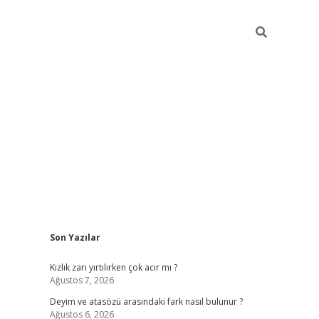
Sidebar
Son Yazılar
online/
vdcasino sitesi
grandoperabet giriş
https://www.betexp
Kızlık zarı yırtılırken çok acır mı ?
Ağustos 7, 2026
Deyim ve atasözü arasındaki fark nasıl bulunur ?
Ağustos 6, 2026