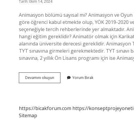
Tarih: Ekim 14, 2024
Animasyon bölümü sayısal mı? Animasyon ve Oyun T
göre öğrenci kabul etmekte olup, YÖK 2019-2020 veri
seçeneğiyle tercih rehberlerinde yer almaktadır. 
hangi eğitim gereklidir? Animatör olmak için Karik
alanında üniversite derecesi gereklidir. Animasyon 
TYT sınavına girmeleri gerekmektedir. TYT sınavı bar
sınavına, 2 yıllık Ön Lisans programı için ise Ani
Animasyon
Devamını okuyun
Yorum Bırak
Sayısal
Mı
Sözel
Mi
https://bicakforum.com
https://konseptprojeyoneti
Sitemap