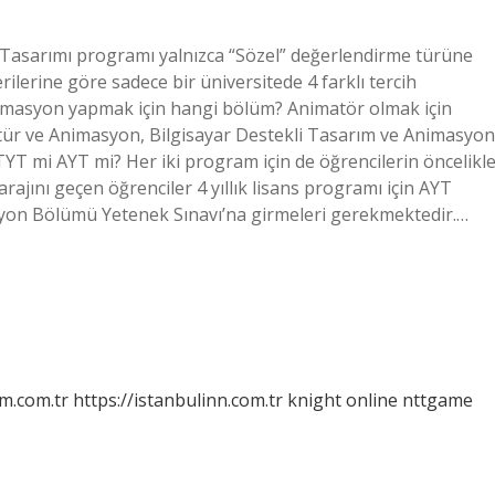
asarımı programı yalnızca “Sözel” değerlendirme türüne
lerine göre sadece bir üniversitede 4 farklı tercih
Animasyon yapmak için hangi bölüm? Animatör olmak için
atür ve Animasyon, Bilgisayar Destekli Tasarım ve Animasyon
TYT mi AYT mi? Her iki program için de öğrencilerin öncelikl
ajını geçen öğrenciler 4 yıllık lisans programı için AYT
masyon Bölümü Yetenek Sınavı’na girmeleri gerekmektedir.…
m.com.tr
https://istanbulinn.com.tr
knight online
nttgame