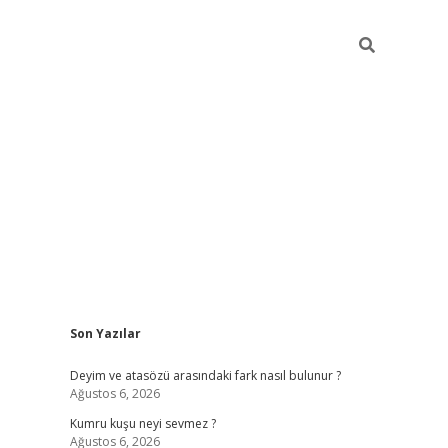
Sidebar
Son Yazılar
/ilbet.online/
vdcasino sitesi
grandoperabet giriş
https://www.
Deyim ve atasözü arasındaki fark nasıl bulunur ?
Ağustos 6, 2026
Kumru kuşu neyi sevmez ?
Ağustos 6, 2026