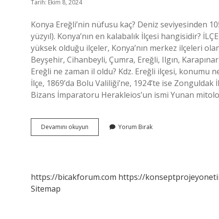
Tarih: Ekim 8, 2024
Konya Ereğli’nin nüfusu kaç? Deniz seviyesinden 105
yüzyıl). Konya’nın en kalabalık İlçesi hangisidi
yüksek olduğu ilçeler, Konya’nın merkez ilçeleri olan
Beyşehir, Cihanbeyli, Çumra, Ereğli, Ilgın, Karapına
Ereğli ne zaman il oldu? Kdz. Ereğli ilçesi, konumu n
İlçe, 1869’da Bolu Valiliği’ne, 1924’te ise Zonguldak İ
Bizans İmparatoru Herakleios’un ismi Yunan mitoloj
Konya
Devamını okuyun
Yorum Bırak
Ereğli
Kaç
Bin
Nüfusu
Var
https://bicakforum.com
https://konseptprojeyoneti
Sitemap