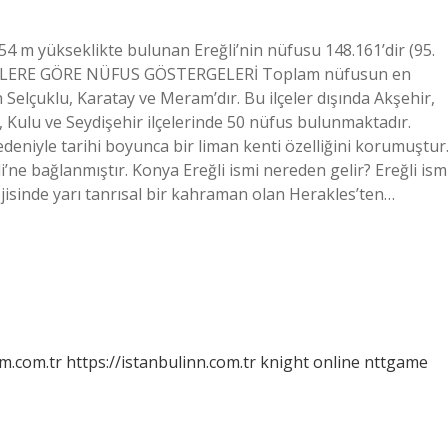
4 m yükseklikte bulunan Ereğli’nin nüfusu 148.161’dir (95.
r? İLÇELERE GÖRE NÜFUS GÖSTERGELERİ Toplam nüfusun en
 Selçuklu, Karatay ve Meram’dır. Bu ilçeler dışında Akşehir,
r, Kulu ve Seydişehir ilçelerinde 50 nüfus bulunmaktadır.
edeniyle tarihi boyunca bir liman kenti özelliğini korumuştur
li’ne bağlanmıştır. Konya Ereğli ismi nereden gelir? Ereğli ismi
isinde yarı tanrısal bir kahraman olan Herakles’ten…
m.com.tr
https://istanbulinn.com.tr
knight online
nttgame