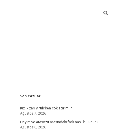
Sidebar
Son Yazılar
nline/
vdcasino sitesi
grandoperabet giriş
https://www.betexpe
Kızlık zarı yırtılırken çok acır mı ?
Ağustos 7, 2026
Deyim ve atasözü arasındaki fark nasıl bulunur ?
Ağustos 6, 2026