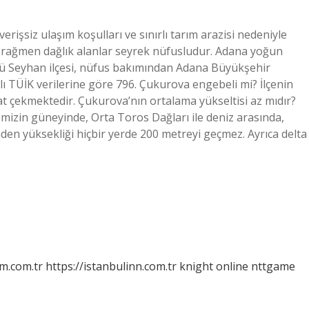
rişsiz ulaşım koşulları ve sınırlı tarım arazisi nedeniyle
na rağmen dağlık alanlar seyrek nüfusludur. Adana yoğun
ü Seyhan ilçesi, nüfus bakımından Adana Büyükşehir
lı TÜİK verilerine göre 796. Çukurova engebeli mi? İlçenin
at çekmektedir. Çukurova’nın ortalama yükseltisi az mıdır?
mizin güneyinde, Orta Toros Dağları ile deniz arasında,
den yüksekliği hiçbir yerde 200 metreyi geçmez. Ayrıca delta
m.com.tr
https://istanbulinn.com.tr
knight online
nttgame