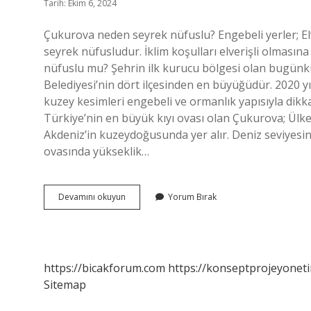
Tarih: Ekim 6, 2024
Çukurova neden seyrek nüfuslu? Engebeli yerler; Elve
seyrek nüfusludur. İklim koşulları elverişli olması
nüfuslu mu? Şehrin ilk kurucu bölgesi olan bugünk
Belediyesi’nin dört ilçesinden en büyüğüdür. 2020 yı
kuzey kesimleri engebeli ve ormanlık yapısıyla dikk
Türkiye’nin en büyük kıyı ovası olan Çukurova; Ülke
Akdeniz’in kuzeydoğusunda yer alır. Deniz seviyesin
ovasında yükseklik…
Çukurovada
Devamını okuyun
Yorum Bırak
Nüfus
Yoğun
Mu
https://bicakforum.com
https://konseptprojeyoneti
Sitemap