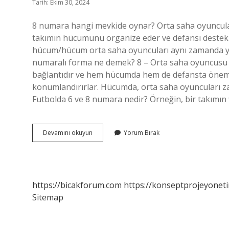
Tarih: Ekim 30, 2024
8 numara hangi mevkide oynar? Orta saha oyuncuları
takımın hücumunu organize eder ve defansı destekler
hücum/hücum orta saha oyuncuları aynı zamanda yara
numaralı forma ne demek? 8 – Orta saha oyuncusu
bağlantıdır ve hem hücumda hem de defansta önemli 
konumlandırırlar. Hücumda, orta saha oyuncuları
Futbolda 6 ve 8 numara nedir? Örneğin, bir takımın
Futbolda
Devamını okuyun
Yorum Bırak
8
Numara
Pozisyonu
Nedir
https://bicakforum.com
https://konseptprojeyoneti
Sitemap