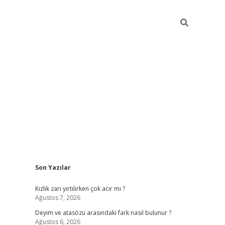
Sidebar
Son Yazılar
online/
vdcasino sitesi
grandoperabet giriş
https://www.betexp
Kızlık zarı yırtılırken çok acır mı ?
Ağustos 7, 2026
Deyim ve atasözü arasındaki fark nasıl bulunur ?
Ağustos 6, 2026