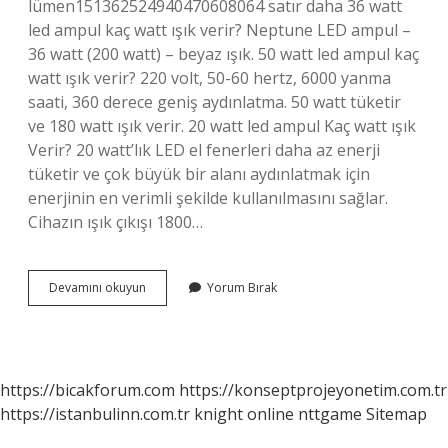
lümen151362524940470608064 satır daha 36 watt
led ampul kaç watt ışık verir? Neptune LED ampul –
36 watt (200 watt) – beyaz ışık. 50 watt led ampul kaç
watt ışık verir? 220 volt, 50-60 hertz, 6000 yanma
saati, 360 derece geniş aydınlatma. 50 watt tüketir
ve 180 watt ışık verir. 20 watt led ampul Kaç watt ışık
Verir? 20 watt’lık LED el fenerleri daha az enerji
tüketir ve çok büyük bir alanı aydınlatmak için
enerjinin en verimli şekilde kullanılmasını sağlar.
Cihazın ışık çıkışı 1800…
30
Devamını okuyun
Yorum Bırak
Watt
Led
Ampul
Kaç
Watt
https://bicakforum.com
https://konseptprojeyonetim.com.tr
Işık
https://istanbulinn.com.tr
knight online
nttgame
Sitemap
Verir