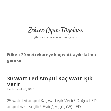
menüyü
Anasayfa
aç
Gizlilik Politikası
Zekice Oyun Tüyoları
Yasal Uyarı
Eğlenceli bilgilerle zihnini çalıştır!
Hakkımızda
Etiket:
20 metrekareye kaç watt aydınlatma
gerekir
30 Watt Led Ampul Kaç Watt Işık
Verir
Tarih: Eylül 30, 2024
25 watt led ampul Kaç watt ışık Verir? Doğru LED
ampul nasıl seçilir? Eşdeğer güç (W) LED