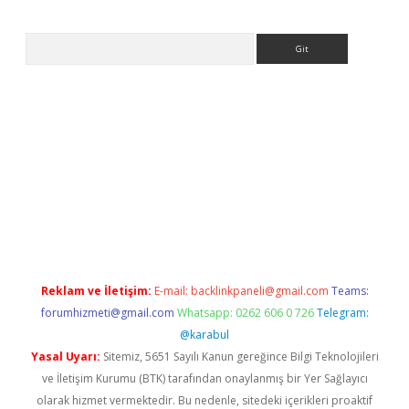
Arama
w.betexper.xyz/
Reklam ve İletişim:
E-mail:
backlinkpaneli@gmail.com
Teams:
forumhizmeti@gmail.com
Whatsapp: 0262 606 0 726
Telegram:
@karabul
Yasal Uyarı:
Sitemiz, 5651 Sayılı Kanun gereğince Bilgi Teknolojileri
ve İletişim Kurumu (BTK) tarafından onaylanmış bir Yer Sağlayıcı
olarak hizmet vermektedir. Bu nedenle, sitedeki içerikleri proaktif