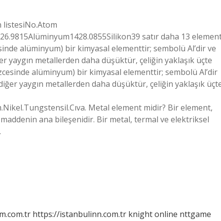
 listesiNo.Atom
6.9815Alüminyum1428.0855Silikon39 satır daha 13 elemen
inde alüminyum) bir kimyasal elementtir; sembolü Al’dir ve
 yaygın metallerden daha düşüktür, çeliğin yaklaşık üçte
zcesinde alüminyum) bir kimyasal elementtir; sembolü Al’dir
ğer yaygın metallerden daha düşüktür, çeliğin yaklaşık üçt
ikel.Tungstensil.Cıva. Metal element midir? Bir element,
n maddenin ana bileşenidir. Bir metal, termal ve elektriksel
…
m.com.tr
https://istanbulinn.com.tr
knight online
nttgame