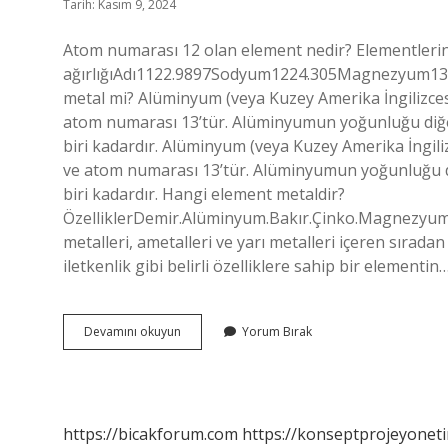
Tarih: Kasım 9, 2024
Atom numarası 12 olan element nedir? Elementlerin
ağırlığıAdı1122.9897Sodyum1224.305Magnezyum132
metal mi? Alüminyum (veya Kuzey Amerika İngilizces
atom numarası 13’tür. Alüminyumun yoğunluğu diğer
biri kadardır. Alüminyum (veya Kuzey Amerika İngili
ve atom numarası 13’tür. Alüminyumun yoğunluğu di
biri kadardır. Hangi element metaldir?
ÖzelliklerDemir.Alüminyum.Bakır.Çinko.Magnezyum.N
metalleri, ametalleri ve yarı metalleri içeren sırada
iletkenlik gibi belirli özelliklere sahip bir elementin
Atom
Devamını okuyun
Yorum Bırak
Numarası
12
Olan
Element
Metal
https://bicakforum.com
https://konseptprojeyoneti
Mi