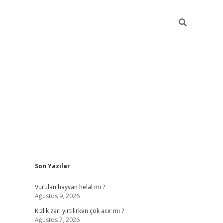
Sidebar
Son Yazılar
online/
vdcasino sitesi
grandoperabet giriş
https://www.betexp
Vurulan hayvan helal mi ?
Ağustos 9, 2026
Kızlık zarı yırtılırken çok acır mı ?
Ağustos 7, 2026