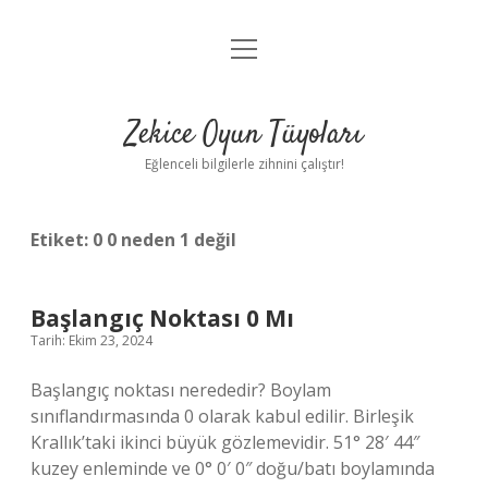
menüyü
Anasayfa
aç
Gizlilik Politikası
Zekice Oyun Tüyoları
Yasal Uyarı
Eğlenceli bilgilerle zihnini çalıştır!
Hakkımızda
Etiket:
0 0 neden 1 değil
Başlangıç Noktası 0 Mı
Tarih: Ekim 23, 2024
Başlangıç noktası nerededir? Boylam
sınıflandırmasında 0 olarak kabul edilir. Birleşik
Krallık’taki ikinci büyük gözlemevidir. 51° 28′ 44″
kuzey enleminde ve 0° 0′ 0″ doğu/batı boylamında