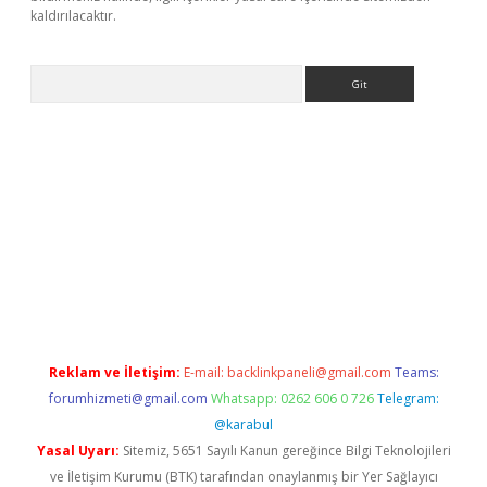
kaldırılacaktır.
Arama
ww.betexper.xyz/
Reklam ve İletişim:
E-mail:
backlinkpaneli@gmail.com
Teams:
forumhizmeti@gmail.com
Whatsapp: 0262 606 0 726
Telegram:
@karabul
Yasal Uyarı:
Sitemiz, 5651 Sayılı Kanun gereğince Bilgi Teknolojileri
ve İletişim Kurumu (BTK) tarafından onaylanmış bir Yer Sağlayıcı