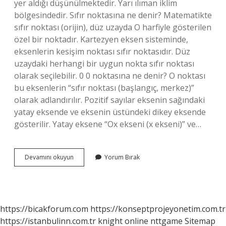
yer aldığı düşünülmektedir. Yarı ılıman iklim
bölgesindedir. Sıfır noktasına ne denir? Matematikte
sıfır noktası (orijin), düz uzayda O harfiyle gösterilen
özel bir noktadır. Kartezyen eksen sisteminde,
eksenlerin kesişim noktası sıfır noktasıdır. Düz
uzaydaki herhangi bir uygun nokta sıfır noktası
olarak seçilebilir. 0 0 noktasına ne denir? O noktası
bu eksenlerin “sıfır noktası (başlangıç, merkez)”
olarak adlandırılır. Pozitif sayılar eksenin sağındaki
yatay eksende ve eksenin üstündeki dikey eksende
gösterilir. Yatay eksene “Ox ekseni (x ekseni)” ve…
Başlangıç
Devamını okuyun
Yorum Bırak
Noktası
0
Mı
https://bicakforum.com
https://konseptprojeyonetim.com.tr
https://istanbulinn.com.tr
knight online
nttgame
Sitemap